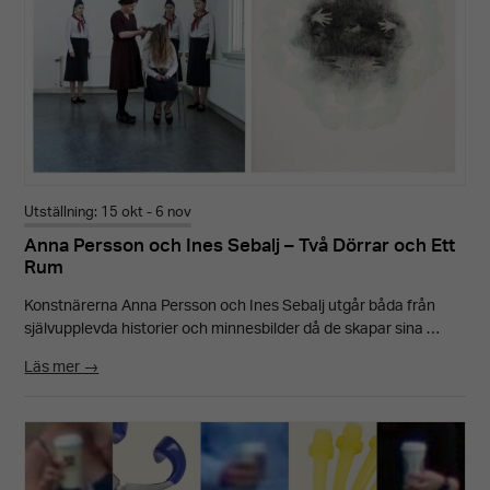
ditt besök.
Om du nekar
dessa
cookies
kommer viss
funktionalitet
att försvinna
Utställning: 15 okt - 6 nov
Anna Persson och Ines Sebalj – Två Dörrar och Ett
från
Rum
hemsidan.
Konstnärerna Anna Persson och Ines Sebalj utgår båda från
självupplevda historier och minnesbilder då de skapar sina …
Marknadsföring
Läs mer →
Genom att dela
med dig av dina
intressen och