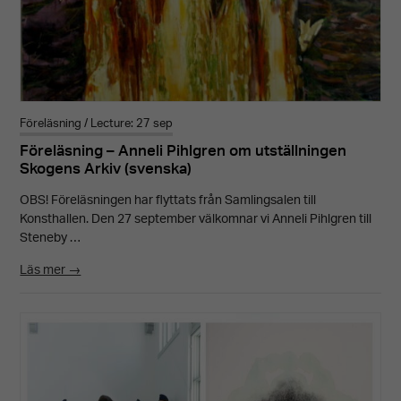
välja bort.
De behövs
för att
hemsidan
över huvud
Föreläsning / Lecture: 27 sep
taget ska
Föreläsning – Anneli Pihlgren om utställningen
Skogens Arkiv (svenska)
fungera.
OBS! Föreläsningen har flyttats från Samlingsalen till
Konsthallen. Den 27 september välkomnar vi Anneli Pihlgren till
Steneby …
Upplevelse
För att vår
Läs mer →
hemsida ska
prestera så
bra som
möjligt under