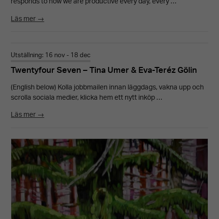
responds to how we are productive every day, every …
Läs mer →
Utställning: 16 nov - 18 dec
Twentyfour Seven – Tina Umer & Eva-Teréz Gölin
(English below) Kolla jobbmailen innan läggdags, vakna upp och
scrolla sociala medier, klicka hem ett nytt inköp …
Läs mer →