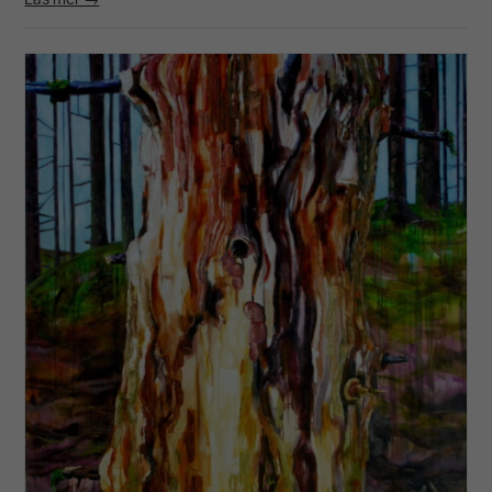
Läs mer →
Nödvändiga
Dessa kakor
går inte att