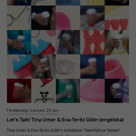
ditt beteende
när du surfar
ökar du chansen
att få se
personligt
anpassat
innehåll och
erbjudanden.
Föreläsning / Lecture: 23 nov
Let’s Talk! Tina Umer & Eva-Teréz Gölin (engelska)
Tina Umer & Eva-Teréz Gölin’s exhibition ‘Twentyfour Seven’