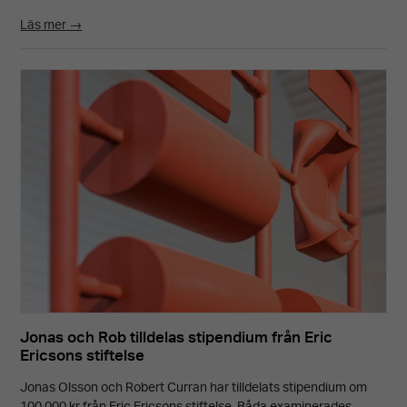
Läs mer →
Marknadsföring
Genom att dela
med dig av dina
intressen och
ditt beteende
när du surfar
ökar du chansen
att få se
personligt
anpassat
Jonas och Rob tilldelas stipendium från Eric
innehåll och
Ericsons stiftelse
erbjudanden.
Jonas Olsson och Robert Curran har tilldelats stipendium om