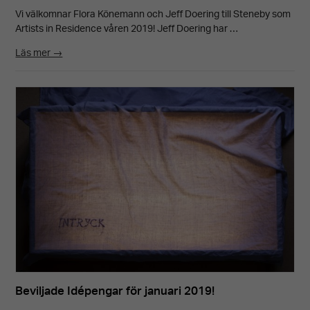
Vi välkomnar Flora Könemann och Jeff Doering till Steneby som
Artists in Residence våren 2019! Jeff Doering har …
Läs mer →
Nödvändiga
Dessa kakor
går inte att
välja bort.
De behövs
för att
hemsidan
över huvud
taget ska
fungera.
Beviljade Idépengar för januari 2019!
Upplevelse