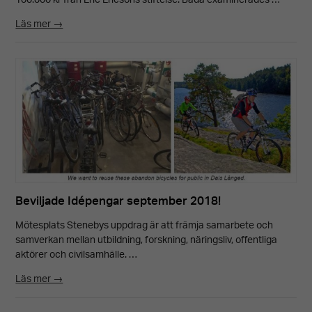
100.000 kr från Eric Ericsons stiftelse. Båda examinerades …
Läs mer →
Beviljade Idépengar september 2018!
Mötesplats Stenebys uppdrag är att främja samarbete och
samverkan mellan utbildning, forskning, näringsliv, offentliga
aktörer och civilsamhälle. …
Läs mer →