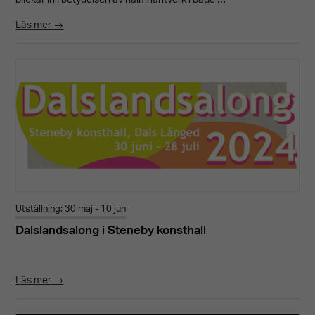
blickar in i betydelsen av halmhantverk i både …
Läs mer →
Utställning: 30 maj - 10 jun
Dalslandsalong i Steneby konsthall
Läs mer →