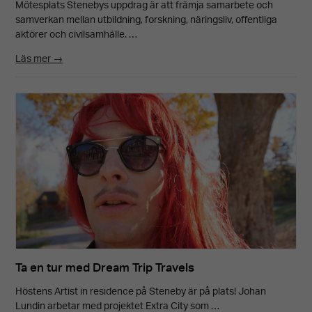
Mötesplats Stenebys uppdrag är att främja samarbete och
För att vår
samverkan mellan utbildning, forskning, näringsliv, offentliga
aktörer och civilsamhälle. …
hemsida ska
Läs mer →
prestera så
bra som
möjligt under
ditt besök.
Om du nekar
dessa
cookies
kommer viss
funktionalitet
att försvinna
Ta en tur med Dream Trip Travels
från
Höstens Artist in residence på Steneby är på plats! Johan
hemsidan.
Lundin arbetar med projektet Extra City som …