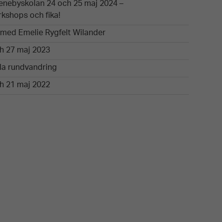
tenebyskolan 24 och 25 maj 2024 –
rkshops och fika!
med Emelie Rygfelt Wilander
ch 27 maj 2023
ala rundvandring
ch 21 maj 2022