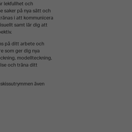
r lekfullhet och
se saker på nya sätt och
tränas i
att kommunicera
suellt
samt lär dig att
ektiv.
s på ditt arbete
och
are
som
ge
r
dig nya
eckning,
modellteckning
,
else och träna ditt
ch skissutrymmen även