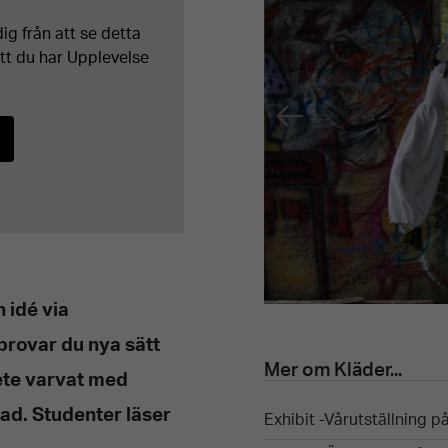
ig från att se detta
att du har Upplevelse
n idé via
 provar du nya sätt
Mer om Kläder...
bete varvat med
d. Studenter läser
Exhibit -Vårutställning 