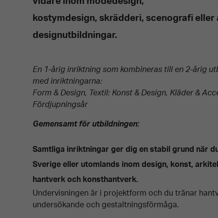
vidare inom modedesign,
kostymdesign, skrädderi, scenografi eller
designutbildningar.
En 1-årig inriktning som kombineras till en 2-årig u
med inriktningarna:
Form & Design, Textil: Konst & Design, Kläder & Acc
Fördjupningsår
Gemensamt
för utbildningen:
Samtliga inriktningar ger dig en stabil grund när du
Sverige eller utomlands inom design, konst, arkite
hantverk
och konsthantver
k.
Undervisningen är i projektform och du tränar hantv
undersökande och gestaltningsförmåga.