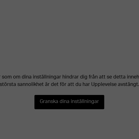
 som om dina inställningar hindrar dig från att se detta inne
största sannolikhet är det för att du har Upplevelse avstängt
Nödvändiga
Granska dina inställningar
Dessa kakor
går inte att
välja bort. De