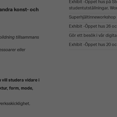
Exhibit -Öppet hus på S
studentutställningar, Wo
 andra konst- och
Superhjältinneworkshop 
Exhibit -Öppet hus 26 o
Gör ett besök i vår digit
tbildning tillsammans
Exhibit -Öppet hus 20 o
essoarer eller
 vill studera vidare i
ktur, form, mode,
erksskicklighet,