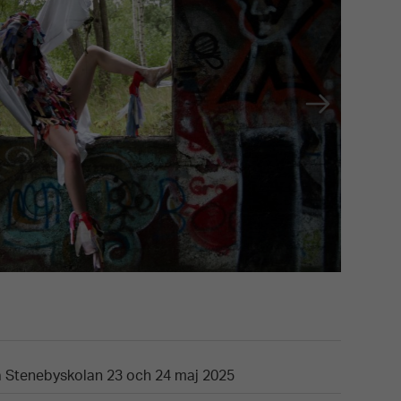
Whiteread_fi
på Stenebyskolan 23 och 24 maj 2025