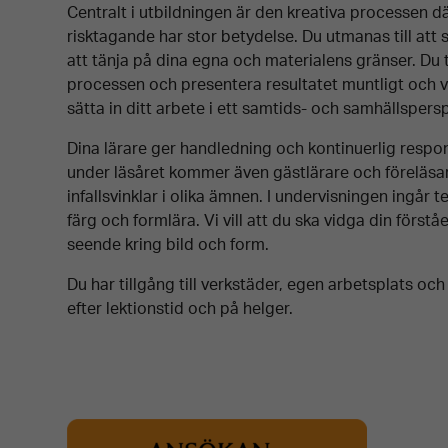
Centralt i utbildningen är den kreativa processen dä
risktagande har stor betydelse. Du utmanas till att 
att tänja på dina egna och materiale
ns
gränser. Du
processen och presentera resultatet muntligt och vi
sätta in ditt arbete i ett samtids- och samhällspersp
D
ina lärare ger
handledning och kontinuerlig respon
u
nder läsåret kommer
även
gästlärare och föreläs
infallsvinklar
i olika
ämne
n
. I undervisnin
gen
ingår
t
färg och formlära. Vi vill att du ska vidga din förstå
seende kring bild och
form
.
Du har tillgång till verkstäder, egen arbetsplats o
efter lektionstid och på helger.