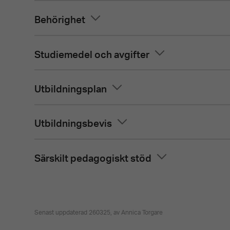
Behörighet
Studiemedel och avgifter
Utbildningsplan
Utbildningsbevis
Särskilt pedagogiskt stöd
Senast uppdaterad 260325, av Annica Torgare