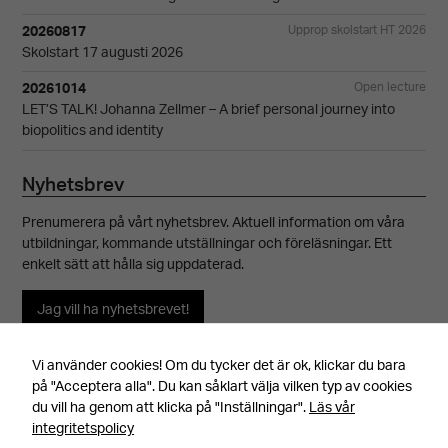
20260817
Upprop skolstart HT 2026
Skolstart 17 augusti 2026
20261014
Open lecture
LET’S TALK! Johanna Zellmer – A brief personal journey into
biopolitics and identity
Nyhetsbrev
Prenumerera på vårt nyhetsbrev. Aktuell information om våra
utbildningar, kommande utställningar och föreläsningar. Ett
enkelt sätt att hålla sig uppdaterad.
Jag vill ha nyhetsbrevet!
Vi använder cookies! Om du tycker det är ok, klickar du bara
på "Acceptera alla". Du kan såklart välja vilken typ av cookies
du vill ha genom att klicka på "Inställningar".
Läs vår
integritetspolicy