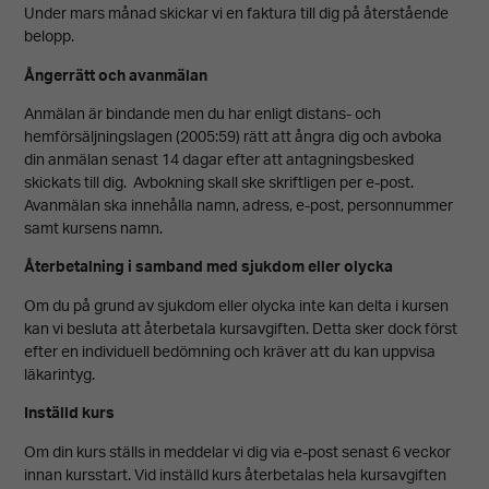
Under mars månad skickar vi en faktura till dig på återstående
går inte att
belopp.
välja bort.
Ångerrätt och avanmälan
De behövs
Anmälan är bindande men du har enligt distans- och
för att
hemförsäljningslagen (2005:59) rätt att ångra dig och avboka
din anmälan senast 14 dagar efter att antagningsbesked
hemsidan
skickats till dig. Avbokning skall ske skriftligen per e-post.
över huvud
Avanmälan ska innehålla namn, adress, e-post, personnummer
taget ska
samt kursens namn.
fungera.
Återbetalning i samband med sjukdom eller olycka
Om du på grund av sjukdom eller olycka inte kan delta i kursen
kan vi besluta att återbetala kursavgiften. Detta sker dock först
Upplevelse
efter en individuell bedömning och kräver att du kan uppvisa
läkarintyg.
För att vår
Inställd kurs
hemsida ska
prestera så
Om din kurs ställs in meddelar vi dig via e-post senast
6
veckor
innan kursstart. Vid inställd kurs återbetalas hela kursavgiften
bra som