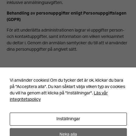
inklusive anmälningsavgiften.
möjligt under
Behandling av personuppgifter enligt Personuppgiftslagen
ditt besök.
(GDPR)
Om du nekar
För att underlätta administrationen lagrar vi uppgifter person-
dessa
och kontaktuppgifter, samt information om vilken verksamhet
du deltar i.
Genom din anmälan samtycker du till att vi använder
cookies
dina personuppgifter på angivet sätt.
kommer viss
funktionalitet
att försvinna
Senast uppdaterad 251117, av Annica Torgare
Vi använder cookies! Om du tycker det är ok, klickar du bara
från
på "Acceptera alla". Du kan såklart välja vilken typ av cookies
du vill ha genom att klicka på "Inställningar".
hemsidan.
Läs vår
integritetspolicy
Marknadsföring
Facebook
Instagram
YouTube
Inställningar
Adress
Kontakt
Genom att dela
Hemslöjdsvägen 1
+46 531 710 00
Neka alla