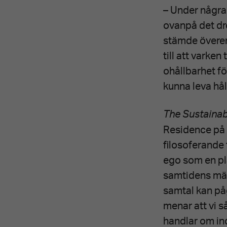
– Under några
ovanpå det dre
stämde överen
till att varke
ohållbarhet fö
kunna leva hål
The Sustain
Residence på
filosoferande f
ego som en pla
samtidens männ
samtal kan påg
menar att vi så
handlar om ind