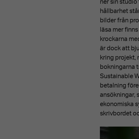
ner sin studio
hållbarhet st
bilder från pr
läsa mer finns
krockarna med
är dock att bj
kring projekt
bokningarna tr
Sustainable Wo
betalning före
ansökningar, 
ekonomiska sy
skrivbordet oc