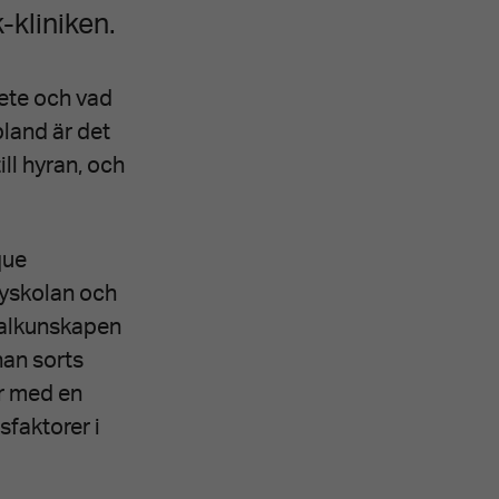
-kliniken.
bete och vad
ibland är det
ll hyran, och
que
byskolan och
ialkunskapen
nan sorts
er med en
sfaktorer i