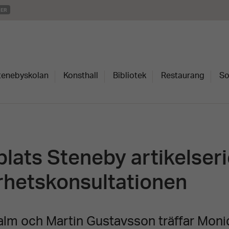
MER
Stenebyskolan
Konsthall
Bibliotek
Restaurang
So
lats Steneby artikelseri
rhetskonsultationen
lm och Martin Gustavsson träffar Mon