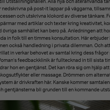
 till Utställningshallen. Alla nya och återanvända ta
år nedskrivna på post-it lappar på väggarna, tills
ocessen och utskrivna klokord av diverse tänkare. F
 pärmar med artiklar och texter kring kreativitet, k
 övriga samhället kan bero på. Anledningen att ho
uda in folk till en timmes konsultation. Här erbjude
, men också handledning i privata dilemman. Och at
illat in verkar behovet av samtal kring dess frågor 
man’s feedbackklinik är fulltecknad in till sista 
drar hon en gentjänst. Det kan röra sig om hjälp att
skogsutflykter eller massage. Drömmen om alterna
stem är drivkraften här. Kanske kommer samtalen
h gentjänsterna bli grunden till en kommande utstä