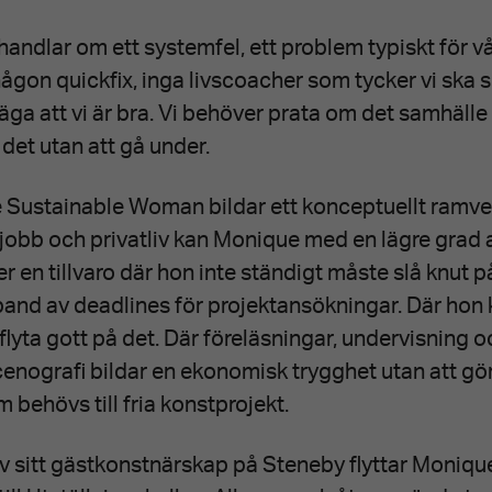
handlar om ett systemfel, ett problem typiskt för vår
ågon quickfix, inga livscoacher som tycker vi ska se
ga att vi är bra. Vi behöver prata om det samhälle 
 det utan att gå under.
Sustainable Woman bildar ett konceptuellt ramve
jobb och privatliv kan Monique med en lägre grad a
er en tillvaro där hon inte ständigt måste slå knut på
band av deadlines för projektansökningar. Där hon 
flyta gott på det. Där föreläsningar, undervisning 
enografi bildar en ekonomisk trygghet utan att gör
 behövs till fria konstprojekt.
av sitt gästkonstnärskap på Steneby flyttar Moni