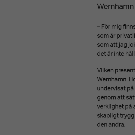
Wernham
– För mig finn
som är privatli
som att jag jo
det är inte hål
Vilken presen
Wernhamn. Hon
undervisat på
genom att sät
verklighet på
skapligt trygg
den andra.