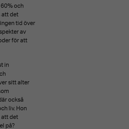
e 60% och
 att det
ingen tid över
aspekter av
oder för att
t in
och
er sitt alter
 som
 där också
ch liv. Hon
 att det
fel på?