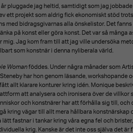
 år pluggade jag heltid, samtidigt som jag jobbad
v ett projekt som aldrig fick ekonomiskt stöd trots
s med bidragsgivarnas alla önskelistor. Det fanns 
n tänka på konst eller göra konst. Det var så många 
r mig. Jag kom fram till att jag ville undersöka met
lbart som konstnär i denna nyliberala värld.
föddes. Under några månader som Artis
able Woman
 Steneby har hon genom läsande, workshopande 
ått allt klarare konturer kring idén. Monique beskriv
ttform att analysera och ironisera över de villkor
iskor och konstnärer har att förhålla sig till, och
å kring vägar till allt mera hållbara konstnärskap o
 lätt fastnar i tankar kring våra egna fel och brister,
ividuella krig. Kanske är det inte oss själva det är 