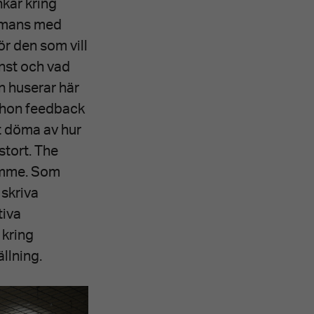
nkar kring
ammans med
ör den som vill
onst och vad
n huserar här
r hon feedback
t döma av hur
stort. The
timme. Som
 skriva
tiva
 kring
llning.