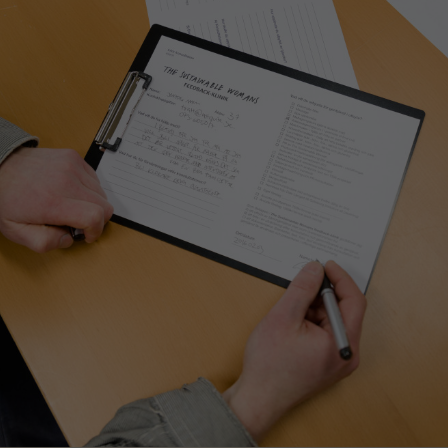
Nödvändiga
Dessa kakor
går inte att
välja bort. De
behövs för att
hemsidan
över huvud
taget ska