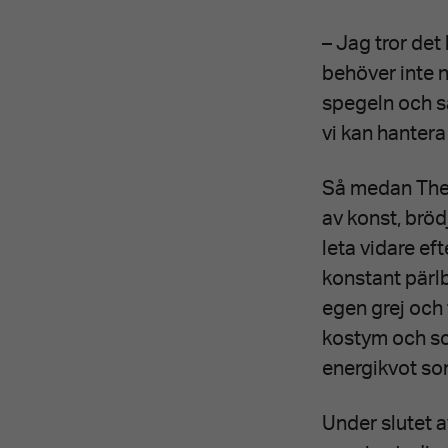
– Jag tror det 
behöver inte n
spegeln och sä
vi kan hantera
Så medan The 
av konst, bröd
leta vidare eft
konstant pärl
egen grej och 
kostym och sc
energikvot som
Under slutet 