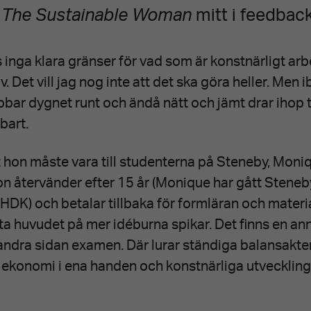
n
The Sustainable Woman
mitt i feedback
s inga klara gränser för vad som är konstnärligt ar
v. Det vill jag nog inte att det ska göra heller. Men 
bbar dygnet runt och ändå nätt och jämt drar ihop ti
lbart.
t hon måste vara till studenterna på Steneby, Moni
 återvänder efter 15 år (Monique har gått Stene
 HDK) och betalar tillbaka för formläran och mater
ta huvudet på mer idéburna spikar. Det finns en an
 andra sidan examen. Där lurar ständiga balansakt
 ekonomi i ena handen och konstnärliga utveckling