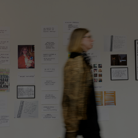
fungera.
Upplevelse
För att vår
hemsida ska
prestera så
bra som
möjligt under
ditt besök.
Om du nekar
dessa
cookies
kommer viss