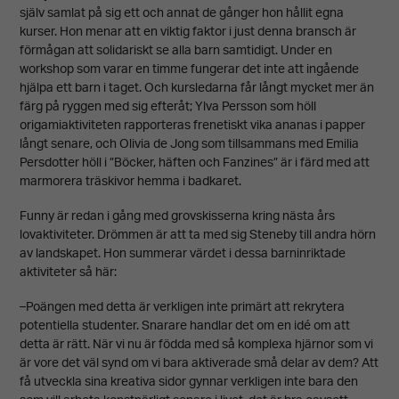
själv samlat på sig ett och annat de gånger hon hållit egna
kurser. Hon menar att en viktig faktor i just denna bransch är
förmågan att solidariskt se alla barn samtidigt. Under en
workshop som varar en timme fungerar det inte att ingående
hjälpa ett barn i taget. Och kursledarna får långt mycket mer än
färg på ryggen med sig efteråt; Ylva Persson som höll
origamiaktiviteten rapporteras frenetiskt vika ananas i papper
långt senare, och Olivia de Jong som tillsammans med Emilia
Persdotter höll i ”Böcker, häften och Fanzines” är i färd med att
marmorera träskivor hemma i badkaret.
Nödvändiga
Dessa kakor
Funny är redan i gång med grovskisserna kring nästa års
lovaktiviteter. Drömmen är att ta med sig Steneby till andra hörn
går inte att
av landskapet. Hon summerar värdet i dessa barninriktade
välja bort.
aktiviteter så här:
De behövs
–Poängen med detta är verkligen inte primärt att rekrytera
för att
potentiella studenter. Snarare handlar det om en idé om att
detta är rätt. När vi nu är födda med så komplexa hjärnor som vi
hemsidan
är vore det väl synd om vi bara aktiverade små delar av dem? Att
över huvud
få utveckla sina kreativa sidor gynnar verkligen inte bara den