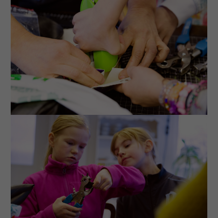
funktionalitet
att försvinna
från
hemsidan.
Marknadsföring
Genom att dela
med dig av dina
intressen och
ditt beteende
när du surfar
ökar du chansen
att få se
personligt