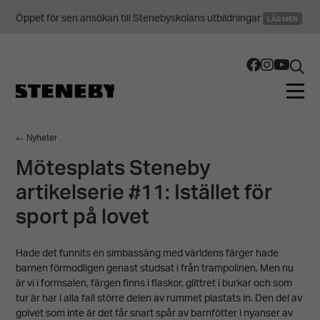
Öppet för sen ansökan till Stenebyskolans utbildningar
LÄS MER
← Nyheter
Mötesplats Steneby
artikelserie #11: Istället för
sport på lovet
Hade det funnits en simbassäng med världens färger hade
barnen förmodligen genast studsat i från trampolinen. Men nu
är vi i formsalen, färgen finns i flaskor, glittret i burkar och som
tur är har i alla fall större delen av rummet plastats in. Den del av
golvet som inte är det får snart spår av barnfötter i nyanser av