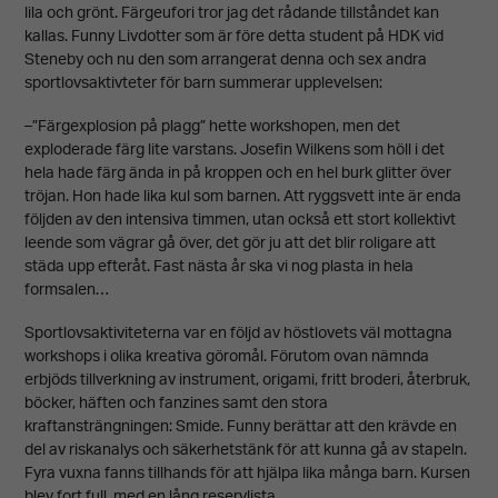
lila och grönt. Färgeufori tror jag det rådande tillståndet kan
kallas. Funny Livdotter som är före detta student på HDK vid
Steneby och nu den som arrangerat denna och sex andra
sportlovsaktivteter för barn summerar upplevelsen:
–”Färgexplosion på plagg” hette workshopen, men det
exploderade färg lite varstans. Josefin Wilkens som höll i det
hela hade färg ända in på kroppen och en hel burk glitter över
tröjan. Hon hade lika kul som barnen. Att ryggsvett inte är enda
följden av den intensiva timmen, utan också ett stort kollektivt
leende som vägrar gå över, det gör ju att det blir roligare att
städa upp efteråt. Fast nästa år ska vi nog plasta in hela
formsalen…
Sportlovsaktiviteterna var en följd av höstlovets väl mottagna
workshops i olika kreativa göromål. Förutom ovan nämnda
erbjöds tillverkning av instrument, origami, fritt broderi, återbruk,
böcker, häften och fanzines samt den stora
kraftansträngningen: Smide. Funny berättar att den krävde en
del av riskanalys och säkerhetstänk för att kunna gå av stapeln.
Fyra vuxna fanns tillhands för att hjälpa lika många barn. Kursen
blev fort full, med en lång reservlista.