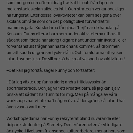
som morgon och eftermiddag traskat till och från låg-och
mellanstadieskolan alldeles intill. Och strategin verkar onekligen
ha fungerat. Efter dessa lovaktiviteter kan barn ses gena över
skolans område som om det plötsligt blivit förvandlat till
mammas gata. Kursledarna får glada ”hej!” när de handlar på
Konsum. Funny citerar barn som under aktiviteterna utbrustit
sådant som ”detta har aldrig tidigare hänt under min livstid”, eller
förväntansfullt frågar när nästa chans kommer. Så drömmen
om att sudda ut gränser tycks slå in. Och föräldrarna uttrycker
ibland avundsjuka. De vill också ha kreativa sportlovsaktiviteter!
–Det kan jag förstå, säger Funny och fortsätter:
–Där jag växte upp fanns aldrig andra fritidssysslor än
sportrelaterade. Och jag var ett kreativt barn, så jag kan själv
önska att sådant här funnits för mig. Men på många av våra
workshops har vi inte haft någon övre åldersgräns, så ibland har
även vuxna varit med.
Workshopledarna har Funny rekryterat bland nuvarande eller
tidigare studenter på Steneby. Den erfarenheten är ytterligare
än nyckel i livet som frilansande kulturarbetare, menar hon, som