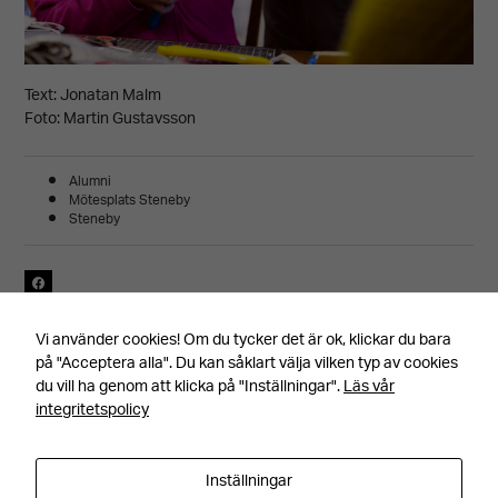
anpassat
innehåll och
erbjudanden.
Text: Jonatan Malm
Foto: Martin Gustavsson
Alumni
Mötesplats Steneby
Steneby
Senast uppdaterad 160425, av
Vi använder cookies! Om du tycker det är ok, klickar du bara
på "Acceptera alla". Du kan såklart välja vilken typ av cookies
du vill ha genom att klicka på "Inställningar".
Läs vår
integritetspolicy
Inställningar
Facebook
Instagram
YouTube