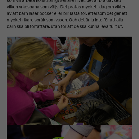
som vill arbeta konstnärligt senare i livet, det är bra oavsett
taget ska
vilken yrkesbana som väljs. Det pratas mycket i dag om vikten
fungera.
av att barn läser böcker eller blir lästa för, eftersom det ger ett
mycket rikare språk som vuxen. Och det är ju inte för att alla
barn ska bli författare, utan för att de ska kunna leva fullt ut.
Upplevelse
För att vår
hemsida ska
prestera så
bra som
möjligt under
ditt besök.
Om du nekar
dessa
cookies
kommer viss