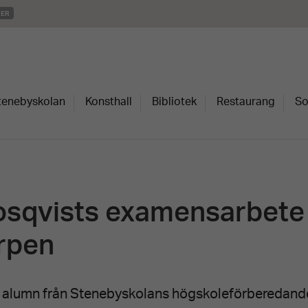
MER
Stenebyskolan
Konsthall
Bibliotek
Restaurang
So
osqvists examensarbete 
rpen
, alumn från Stenebyskolans högskoleförberedande