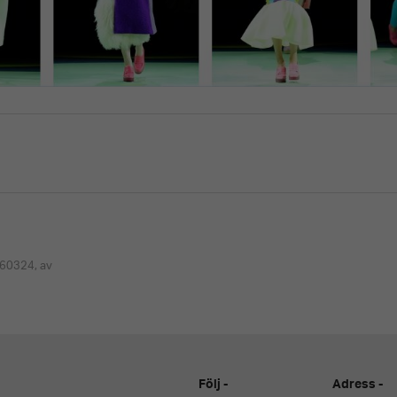
60324, av
Följ
Adress