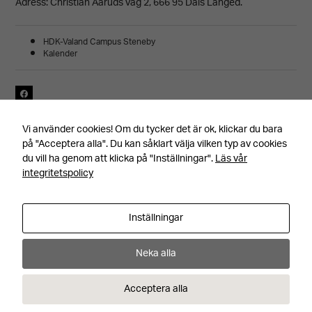
Adress: Christian Aaruds väg 2, 666 95 Dals Långed.
HDK-Valand Campus Steneby
Kalender
Senast uppdaterad 251114, av Annica Torgare
Vi använder cookies! Om du tycker det är ok, klickar du bara
på "Acceptera alla". Du kan såklart välja vilken typ av cookies
du vill ha genom att klicka på "Inställningar".
Läs vår
integritetspolicy
Inställningar
Facebook
Instagram
YouTube
Adress
Kontakt
Neka alla
Hemslöjdsvägen 1
+46 531 710 00
66695 Dals Långed
info@steneby.se
Visa alla kontaktuppgifter
Acceptera alla