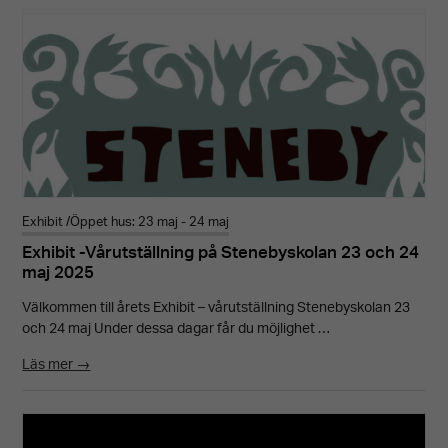
hemsida ska
prestera så
bra som
möjligt under
ditt besök.
Om du nekar
dessa
Exhibit /Öppet hus: 23 maj - 24 maj
Exhibit -Vårutställning på Stenebyskolan 23 och 24
cookies
maj 2025
kommer viss
Välkommen till årets Exhibit – vårutställning Stenebyskolan 23
funktionalitet
och 24 maj Under dessa dagar får du möjlighet …
att försvinna
Läs mer →
från
hemsidan.