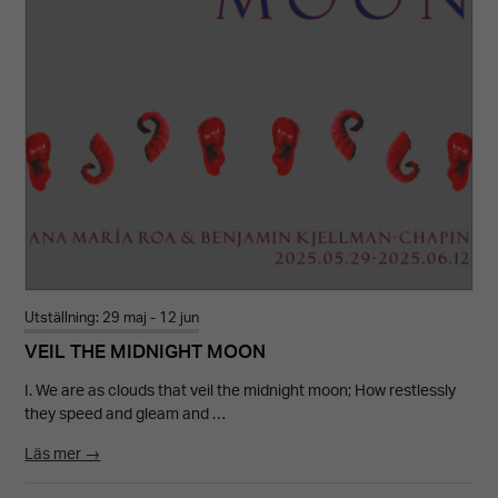
Nödvändiga
Dessa kakor
går inte att
välja bort.
De behövs
för att
hemsidan
över huvud
Utställning: 29 maj - 12 jun
taget ska
VEIL THE MIDNIGHT MOON
fungera.
I. We are as clouds that veil the midnight moon; How restlessly
they speed and gleam and …
Läs mer →
Upplevelse
För att vår