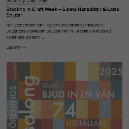
Utställning: 2 okt - 5 okt
Stockholm Craft Week – Sunna Hansdóttir & Lotta
Snijder
När Steneby konsthall dyker upp i kollektivverkstaden
Daughters showroom på Södermalm i Stockholm möts två
konstnärskap som …
Läs mer →