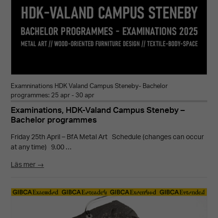
Marknadsföring
Genom att dela
med dig av dina
intressen och
ditt beteende
Examninations HDK Valand Campus Steneby- Bachelor
när du surfar
programmes: 25 apr - 30 apr
Examinations, HDK-Valand Campus Steneby –
ökar du chansen
Bachelor programmes
att få se
personligt
Friday 25th April – BfA Metal Art Schedule (changes can occur
at any time) 9.00 …
anpassat
Läs mer →
innehåll och
erbjudanden.