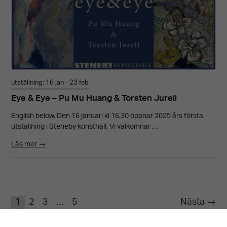
utställning: 16 jan - 23 feb
Eye & Eye – Pu Mu Huang & Torsten Jurell
English below. Den 16 januari kl 16.30 öppnar 2025 års första
utställning i Steneby konsthall. Vi välkomnar …
Läs mer →
1
2
3
…
5
Nästa →