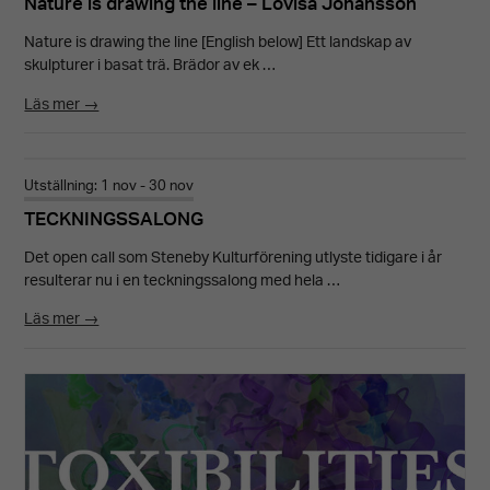
Nature is drawing the line – Lovisa Johansson
Nature is drawing the line [English below] Ett landskap av
skulpturer i basat trä. Brädor av ek …
Läs mer →
Utställning: 1 nov - 30 nov
TECKNINGSSALONG
Det open call som Steneby Kulturförening utlyste tidigare i år
resulterar nu i en teckningssalong med hela …
Läs mer →