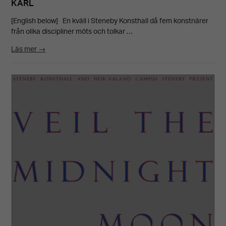
KÄRL
[English below] En kväll i Steneby Konsthall då fem konstnärer
från olika discipliner möts och tolkar …
Läs mer →