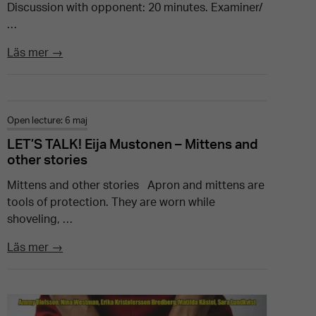
Discussion with opponent: 20 minutes. Examiner/
…
Läs mer →
Open lecture: 6 maj
LET’S TALK! Eija Mustonen – Mittens and
other stories
Mittens and other stories Apron and mittens are
tools of protection. They are worn while
shoveling, …
Läs mer →