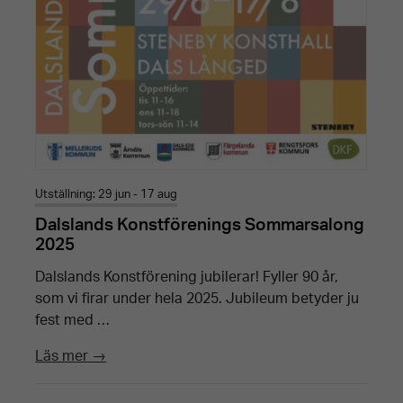
fungera.
Upplevelse
För att vår
hemsida ska
prestera så
Utställning: 29 jun - 17 aug
bra som
Dalslands Konstförenings Sommarsalong
2025
möjligt under
ditt besök.
Dalslands Konstförening jubilerar! Fyller 90 år,
Om du nekar
som vi firar under hela 2025. Jubileum betyder ju
fest med …
dessa
cookies
Läs mer →
kommer viss