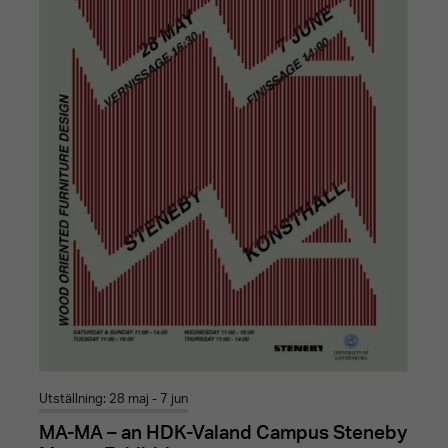
Utställning: 28 maj - 7 jun
MA-MA – an HDK-Valand Campus Steneby