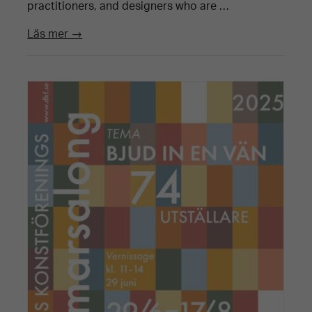
practitioners, and designers who are …
Läs mer →
Nödvändiga
Dessa kakor
går inte att
välja bort. De
behövs för att
hemsidan
över huvud
taget ska