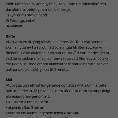
Inom Mötesplats Steneby har vi tagit fram tre fokusområden,
där alumniarbetet ryms inom det tredje:
1) Tydlighet/ starka band
2) Företagsamhet
3) Välkänt
Syfte
Vi vill vara en tillgång för våra alumner. Vi vill att våra alumner
ska ha nytta av, ha roligt med och längta till Steneby. För vi
menar att våra alumner är en stor del av vårt varumärke, det är
vad de åstadkommer som är beviset på vad Steneby är och kan
erbjuda. Vi vill med ett bra alumniarbete stärka berättelsen om
och på sikt öka söktrycket till Steneby.
Mål
Att bygga upp ett väl fungerande och attraktivt alumniarbete
och att under 2015 prova oss fram för att ta fram ett långsiktigt
alumniprogram genom att:
• skapa ett alumninätverk
• alumniträffar, 3 per år
• berätta om alumner genom minst 6 artiklar