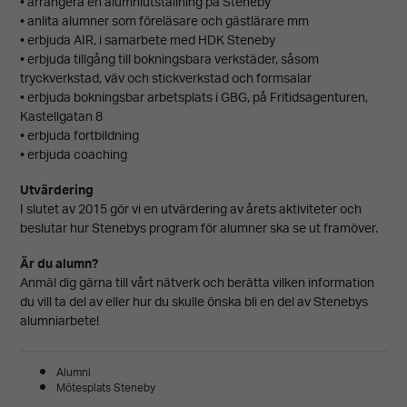
• arrangera en alumniutställning på Steneby
• anlita alumner som föreläsare och gästlärare mm
• erbjuda AIR, i samarbete med HDK Steneby
• erbjuda tillgång till bokningsbara verkstäder, såsom
tryckverkstad, väv och stickverkstad och formsalar
• erbjuda bokningsbar arbetsplats i GBG, på Fritidsagenturen,
Kastellgatan 8
• erbjuda fortbildning
• erbjuda coaching
Utvärdering
I slutet av 2015 gör vi en utvärdering av årets aktiviteter och
beslutar hur Stenebys program för alumner ska se ut framöver.
Är du alumn?
Anmäl dig gärna till vårt nätverk och berätta vilken information
Nödvändiga
du vill ta del av eller hur du skulle önska bli en del av Stenebys
Dessa kakor
alumniarbete!
går inte att
Alumni
välja bort.
Mötesplats Steneby
De behövs