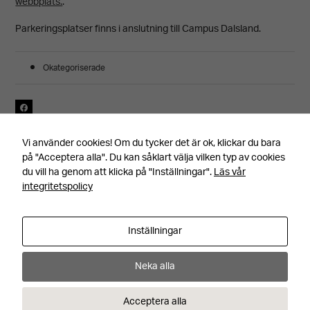
webbplats.
.
Parkeringsplatser finns i anslutning till Campus Dalsland.
Okategoriserade
Senast uppdaterad 250210, av Annica Torgare
Vi använder cookies! Om du tycker det är ok, klickar du bara
på "Acceptera alla". Du kan såklart välja vilken typ av cookies
du vill ha genom att klicka på "Inställningar".
Läs vår
integritetspolicy
Inställningar
Facebook
Instagram
YouTube
Adress
Kontakt
Nödvändiga
Neka alla
Hemslöjdsvägen 1
+46 531 710 00
Dessa kakor
66695 Dals Långed
info@steneby.se
Visa alla kontaktuppgifter
Acceptera alla
går inte att