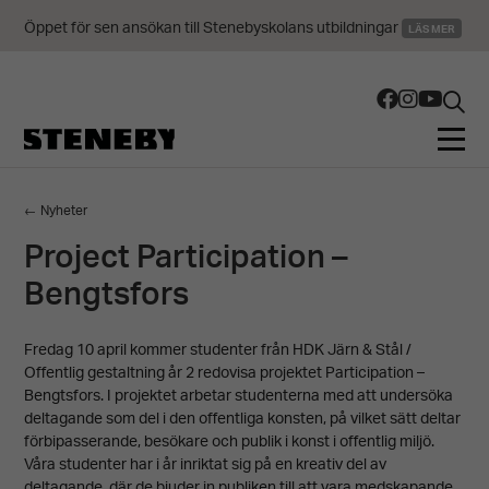
Öppet för sen ansökan till Stenebyskolans utbildningar
LÄS MER
← Nyheter
Project Participation –
Bengtsfors
Fredag 10 april kommer studenter från HDK Järn & Stål /
Offentlig gestaltning år 2 redovisa projektet Participation –
Bengtsfors. I projektet arbetar studenterna med att undersöka
deltagande som del i den offentliga konsten, på vilket sätt deltar
förbipasserande, besökare och publik i konst i offentlig miljö.
Våra studenter har i år inriktat sig på en kreativ del av
deltagande, där de bjuder in publiken till att vara medskapande