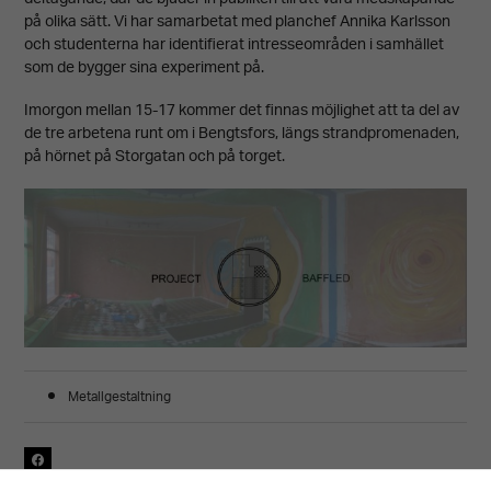
på olika sätt. Vi har samarbetat med planchef Annika Karlsson
och studenterna har identifierat intresseområden i samhället
som de bygger sina experiment på.
Imorgon mellan 15-17 kommer det finnas möjlighet att ta del av
de tre arbetena runt om i Bengtsfors, längs strandpromenaden,
på hörnet på Storgatan och på torget.
Metallgestaltning