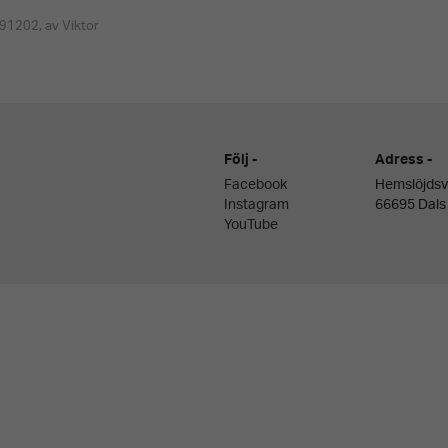
91202, av Viktor
Följ
Adress
Facebook
Hemslöjdsv
Instagram
66695 Dals
YouTube