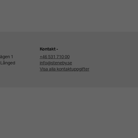
Kontakt
ägen 1
+46 531 710 00
 Långed
info@steneby.se
Visa alla kontaktuppgifter