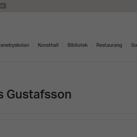
MER
Stenebyskolan
Konsthall
Bibliotek
Restaurang
So
s Gustafsson