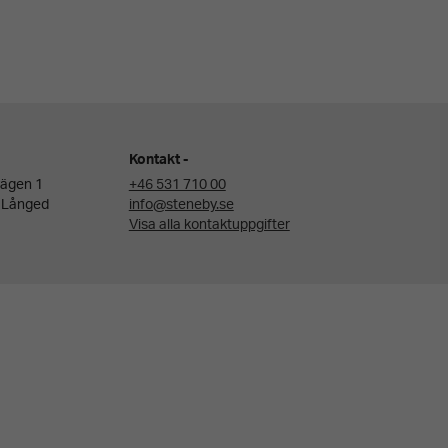
Kontakt
ägen 1
+46 531 710 00
 Långed
info@steneby.se
Visa alla kontaktuppgifter