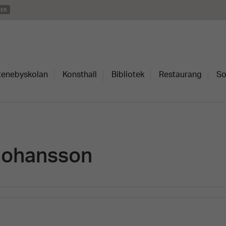
MER
Stenebyskolan
Konsthall
Bibliotek
Restaurang
So
Johansson