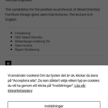
hålls på engelska.
The candidates for the position as professor at Wood Oriented
Furniture Design gives open trial lectures. The lecture is in
English.
Föreläsning
HDK Valand Steneby
Möbeldesign inriktning Trä
Open lecture
Öppen föreläsning
Senast uppdaterad 160919, av
Vi använder cookies! Om du tycker det är ok, klickar du bara
på "Acceptera alla". Du kan såklart välja vilken typ av cookies
du vill ha genom att klicka på "Inställningar".
Läs vår
integritetspolicy
Inställningar