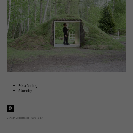
Föreläsning
Steneby
Senast uppdaterad 180913, av