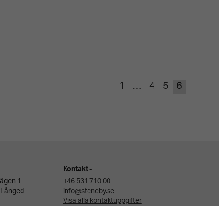
1
…
4
5
6
Kontakt
ägen 1
+46 531 710 00
 Långed
info@steneby.se
Visa alla kontaktuppgifter