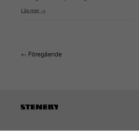
Läs mer →
← Föregående