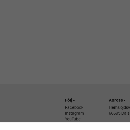
Nödvändiga
Dessa kakor
går inte att
välja bort. De
Följ
Adress
Facebook
Hemslöjdsv
behövs för att
Instagram
66695 Dals
hemsidan
YouTube
över huvud