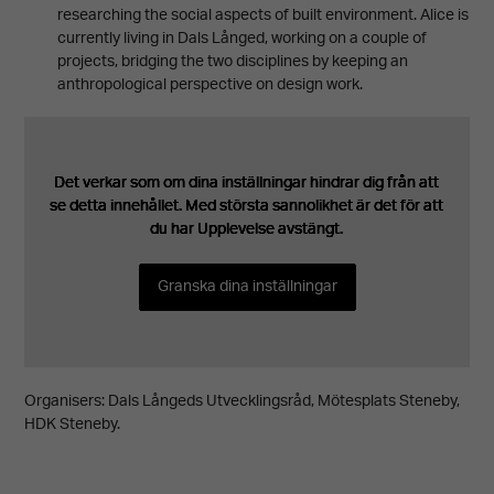
researching the social aspects of built environment. Alice is
taget ska
currently living in Dals Långed, working on a couple of
fungera.
projects, bridging the two disciplines by keeping an
anthropological perspective on design work.
Upplevelse
För att vår
Det verkar som om dina inställningar hindrar dig från att
Det verkar som om dina inställningar hindrar dig från att
Det verkar som om dina inställningar hindrar dig från att
Det verkar som om dina inställningar hindrar dig från att
Det verkar som om dina inställningar hindrar dig från att
se detta innehållet. Med största sannolikhet är det för att
se detta innehållet. Med största sannolikhet är det för att
se detta innehållet. Med största sannolikhet är det för att
se detta innehållet. Med största sannolikhet är det för att
se detta innehållet. Med största sannolikhet är det för att
hemsida ska
du har Upplevelse avstängt.
du har Upplevelse avstängt.
du har Upplevelse avstängt.
du har Upplevelse avstängt.
du har Upplevelse avstängt.
prestera så
bra som
Granska dina inställningar
Granska dina inställningar
Granska dina inställningar
Granska dina inställningar
Granska dina inställningar
möjligt under
ditt besök.
Om du nekar
Organisers: Dals Långeds Utvecklingsråd, Mötesplats Steneby,
dessa
HDK Steneby.
cookies
kommer viss