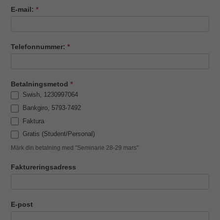
anpassat
E-mail:
*
innehåll och
erbjudanden.
Telefonnummer:
*
Betalningsmetod
*
Swish, 1230997064
Bankgiro, 5793-7492
Faktura
Gratis (Student/Personal)
Märk din betalning med "Seminarie 28-29 mars"
Faktureringsadress
E-post