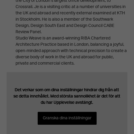
the City of London’s largest office development, to
Crossrail. Je is a visiting critic at a number of universities in
the UK and abroad and recently external examined at KTH
in Stockholm. He is also a member of the Southwark
Design, Design South East and Design Council CABE
Review Panel.
Studio Weave is an award-winning RIBA Chartered
Architecture Practice based in London, balancing a joyful,
open-minded approach with technical precision to create a
diverse body of work in the UK and abroad for public,
private and commercial clients.
Det verkar som om dina inställningar hindrar dig från att
Det verkar som om dina inställningar hindrar dig från att
Det verkar som om dina inställningar hindrar dig från att
Det verkar som om dina inställningar hindrar dig från att
Det verkar som om dina inställningar hindrar dig från att
se detta innehållet. Med största sannolikhet är det för att
se detta innehållet. Med största sannolikhet är det för att
se detta innehållet. Med största sannolikhet är det för att
se detta innehållet. Med största sannolikhet är det för att
se detta innehållet. Med största sannolikhet är det för att
du har Upplevelse avstängt.
du har Upplevelse avstängt.
du har Upplevelse avstängt.
du har Upplevelse avstängt.
du har Upplevelse avstängt.
Granska dina inställningar
Granska dina inställningar
Granska dina inställningar
Granska dina inställningar
Granska dina inställningar