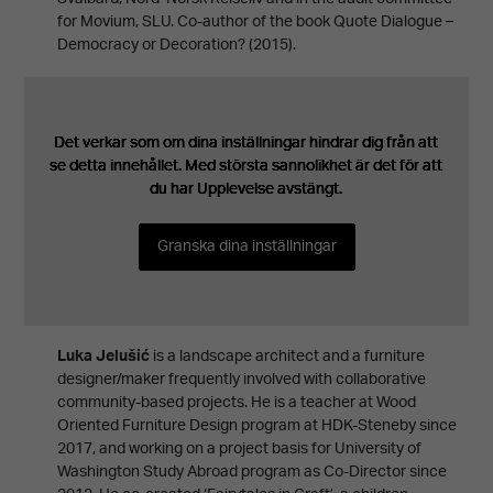
for Movium, SLU. Co-author of the book Quote Dialogue –
Democracy or Decoration? (2015).
Det verkar som om dina inställningar hindrar dig från att
Det verkar som om dina inställningar hindrar dig från att
Det verkar som om dina inställningar hindrar dig från att
Det verkar som om dina inställningar hindrar dig från att
Det verkar som om dina inställningar hindrar dig från att
se detta innehållet. Med största sannolikhet är det för att
se detta innehållet. Med största sannolikhet är det för att
se detta innehållet. Med största sannolikhet är det för att
se detta innehållet. Med största sannolikhet är det för att
se detta innehållet. Med största sannolikhet är det för att
du har Upplevelse avstängt.
du har Upplevelse avstängt.
du har Upplevelse avstängt.
du har Upplevelse avstängt.
du har Upplevelse avstängt.
Granska dina inställningar
Granska dina inställningar
Granska dina inställningar
Granska dina inställningar
Granska dina inställningar
Luka Jelušić
is a landscape architect and a furniture
designer/maker frequently involved with collaborative
community-based projects. He is a teacher at Wood
Oriented Furniture Design program at HDK-Steneby since
2017, and working on a project basis for University of
Washington Study Abroad program as Co-Director since