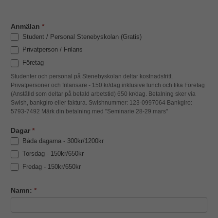
funktionalitet
att försvinna
Anmälan
*
Student / Personal Stenebyskolan (Gratis)
från
Privatperson / Frilans
hemsidan.
Företag
Studenter och personal på Stenebyskolan deltar kostnadsfritt.
Privatpersoner och frilansare - 150 kr/dag inklusive lunch och fika Företag
Marknadsföring
(Anställd som deltar på betald arbetstid) 650 kr/dag. Betalning sker via
Swish, bankgiro eller faktura. Swishnummer: 123-0997064 Bankgiro:
Genom att dela
5793-7492 Märk din betalning med "Seminarie 28-29 mars"
med dig av dina
Dagar
*
intressen och
Båda dagarna - 300kr/1200kr
ditt beteende
Torsdag - 150kr/650kr
Fredag - 150kr/650kr
när du surfar
ökar du chansen
Namn:
*
att få se
personligt