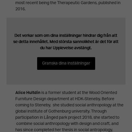
most recent being the Therapeutic Gardens, published in
2016.
Det verkar som om dina inställningar hindrar dig från att
Det verkar som om dina inställningar hindrar dig från att
Det verkar som om dina inställningar hindrar dig från att
Det verkar som om dina inställningar hindrar dig från att
Det verkar som om dina inställningar hindrar dig från att
se detta innehållet. Med största sannolikhet är det för att
se detta innehållet. Med största sannolikhet är det för att
se detta innehållet. Med största sannolikhet är det för att
se detta innehållet. Med största sannolikhet är det för att
se detta innehållet. Med största sannolikhet är det för att
du har Upplevelse avstängt.
du har Upplevelse avstängt.
du har Upplevelse avstängt.
du har Upplevelse avstängt.
du har Upplevelse avstängt.
Granska dina inställningar
Granska dina inställningar
Granska dina inställningar
Granska dina inställningar
Granska dina inställningar
Nödvändiga
Dessa kakor
går inte att
välja bort.
Alice Hultdin
is a former student at the Wood Oriented
Furniture Design department at HDK-Steneby. Before
De behövs
coming to Steneby, she studied social anthropology at the
för att
global institute of Gothenburg university. Through
participation in Långed park project 2018, she started to
hemsidan
combine social anthropology with design and craft, and
över huvud
has since completed her thesis in social antropology,